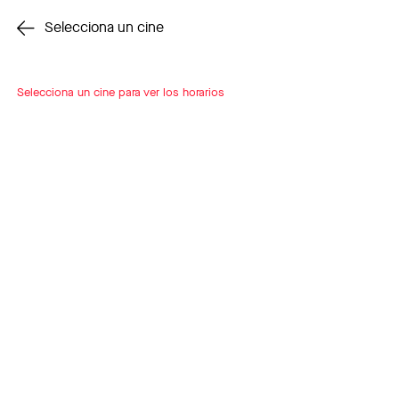
Cambiar cine
Selecciona un cine
Selecciona un cine para ver los horarios
INSCRÍBETE
A LOOP