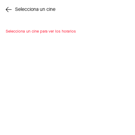
Cambiar cine
Selecciona un cine
Selecciona un cine para ver los horarios
INSCRÍBETE
A LOOP