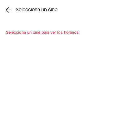
Cambiar cine
Selecciona un cine
Selecciona un cine para ver los horarios
INSCRÍBETE
A LOOP