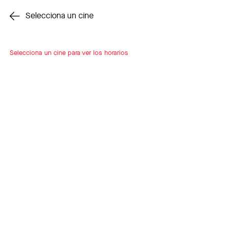
Cambiar cine
Selecciona un cine
Selecciona un cine para ver los horarios
INSCRÍBETE
A LOOP