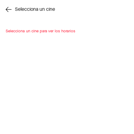
Cambiar cine
Selecciona un cine
Selecciona un cine para ver los horarios
INSCRÍBETE
A LOOP