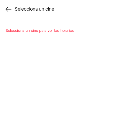
Cambiar cine
Selecciona un cine
Selecciona un cine para ver los horarios
INSCRÍBETE
A LOOP