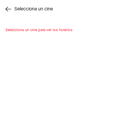
Cambiar cine
Selecciona un cine
Selecciona un cine para ver los horarios
INSCRÍBETE
A LOOP