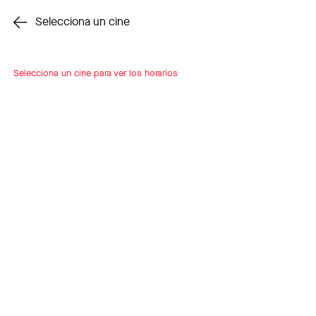
Cambiar cine
Selecciona un cine
Selecciona un cine para ver los horarios
INSCRÍBETE
A LOOP