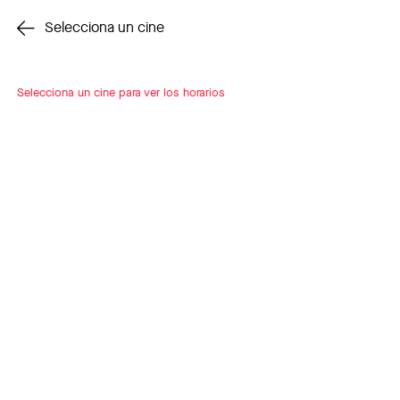
Cambiar cine
Selecciona un cine
Selecciona un cine para ver los horarios
INSCRÍBETE
A LOOP