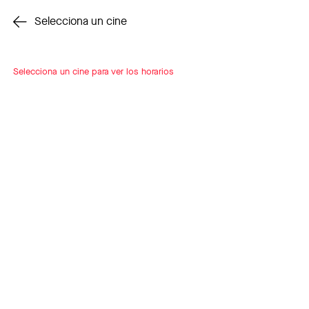
Cambiar cine
Selecciona un cine
Selecciona un cine para ver los horarios
INSCRÍBETE
A LOOP