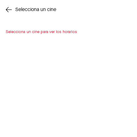
Cambiar cine
Selecciona un cine
Selecciona un cine para ver los horarios
INSCRÍBETE
A LOOP