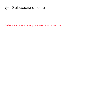
Cambiar cine
Selecciona un cine
Selecciona un cine para ver los horarios
INSCRÍBETE
A LOOP