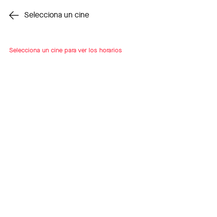
Cambiar cine
Selecciona un cine
Selecciona un cine para ver los horarios
INSCRÍBETE
A LOOP