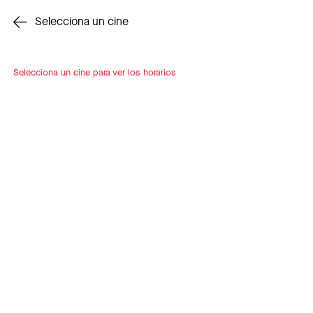
Cambiar cine
Selecciona un cine
Selecciona un cine para ver los horarios
INSCRÍBETE
A LOOP