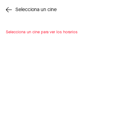
Cambiar cine
Selecciona un cine
Selecciona un cine para ver los horarios
INSCRÍBETE
A LOOP