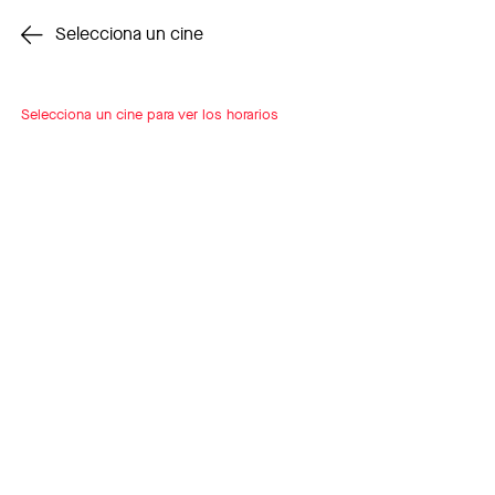
Cambiar cine
Selecciona un cine
Selecciona un cine para ver los horarios
INSCRÍBETE
A LOOP