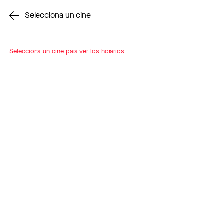
Cambiar cine
Selecciona un cine
Selecciona un cine para ver los horarios
INSCRÍBETE
A LOOP