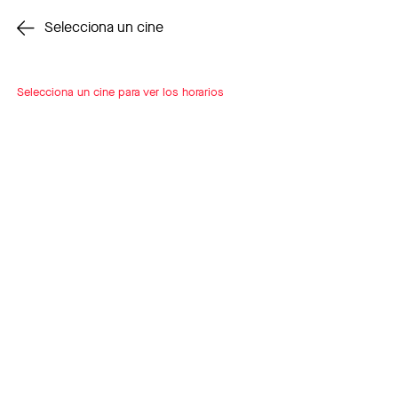
Cambiar cine
Selecciona un cine
Selecciona un cine para ver los horarios
INSCRÍBETE
A LOOP