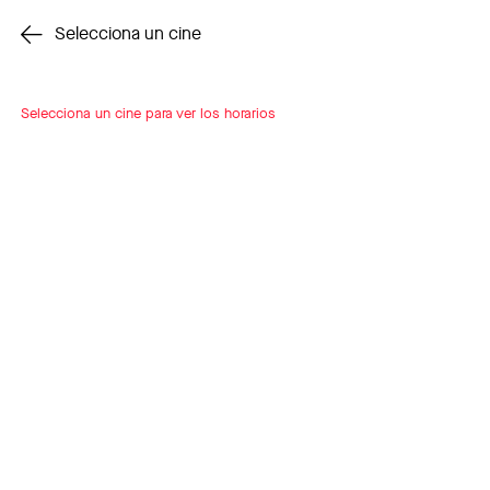
Cambiar cine
Selecciona un cine
Selecciona un cine para ver los horarios
INSCRÍBETE
A LOOP