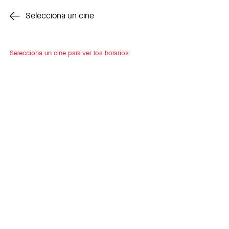
Cambiar cine
Selecciona un cine
Selecciona un cine para ver los horarios
INSCRÍBETE
A LOOP