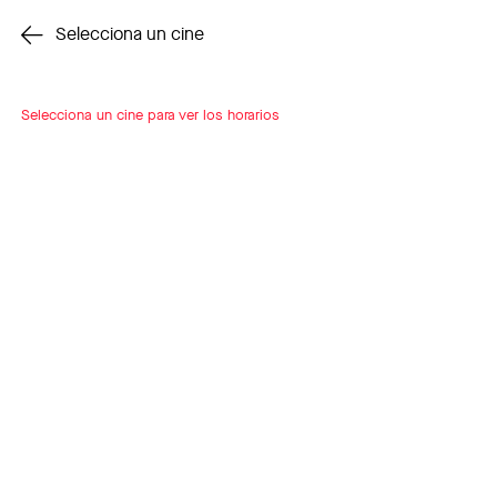
Cambiar cine
Selecciona un cine
Selecciona un cine para ver los horarios
INSCRÍBETE
A LOOP