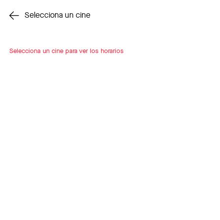
Cambiar cine
Selecciona un cine
Selecciona un cine para ver los horarios
INSCRÍBETE
A LOOP