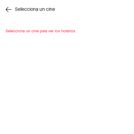
Cambiar cine
Selecciona un cine
Selecciona un cine para ver los horarios
INSCRÍBETE
A LOOP