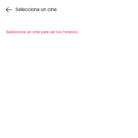
Cambiar cine
Selecciona un cine
Selecciona un cine para ver los horarios
INSCRÍBETE
A LOOP