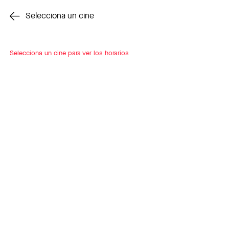
Cambiar cine
Selecciona un cine
Selecciona un cine para ver los horarios
INSCRÍBETE
A LOOP