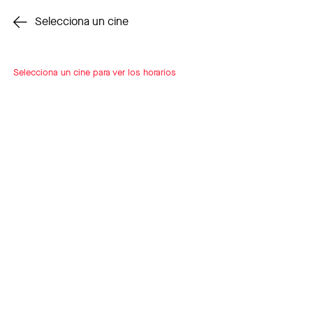
Cambiar cine
Selecciona un cine
Selecciona un cine para ver los horarios
INSCRÍBETE
A LOOP