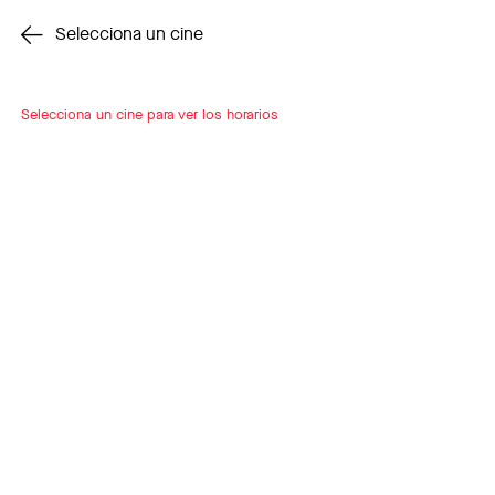
Cambiar cine
Selecciona un cine
Selecciona un cine para ver los horarios
INSCRÍBETE
A LOOP