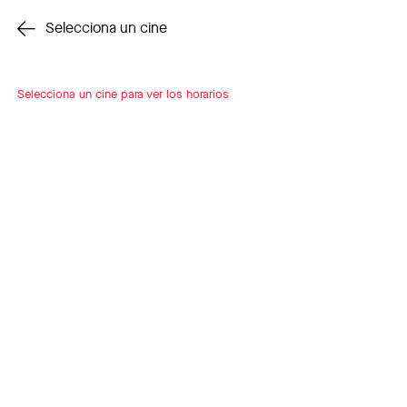
Cambiar cine
Selecciona un cine
Selecciona un cine para ver los horarios
INSCRÍBETE
A LOOP