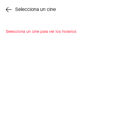
Cambiar cine
Selecciona un cine
Selecciona un cine para ver los horarios
INSCRÍBETE
A LOOP