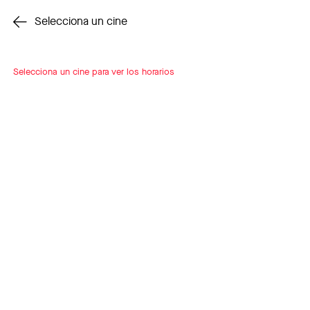
Cambiar cine
Selecciona un cine
Selecciona un cine para ver los horarios
INSCRÍBETE
A LOOP