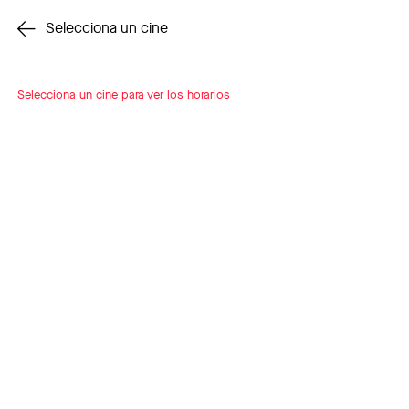
Cambiar cine
Selecciona un cine
Selecciona un cine para ver los horarios
INSCRÍBETE
A LOOP