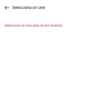
Cambiar cine
Selecciona un cine
Selecciona un cine para ver los horarios
INSCRÍBETE
A LOOP