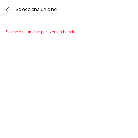
Cambiar cine
Selecciona un cine
Selecciona un cine para ver los horarios
INSCRÍBETE
A LOOP