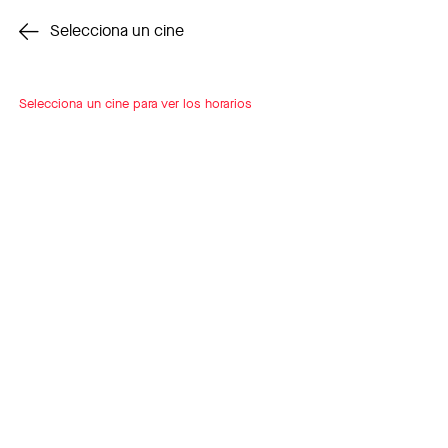
Cambiar cine
Selecciona un cine
Selecciona un cine para ver los horarios
INSCRÍBETE
A LOOP