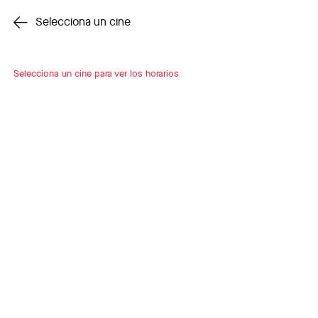
Cambiar cine
Selecciona un cine
Selecciona un cine para ver los horarios
INSCRÍBETE
A LOOP