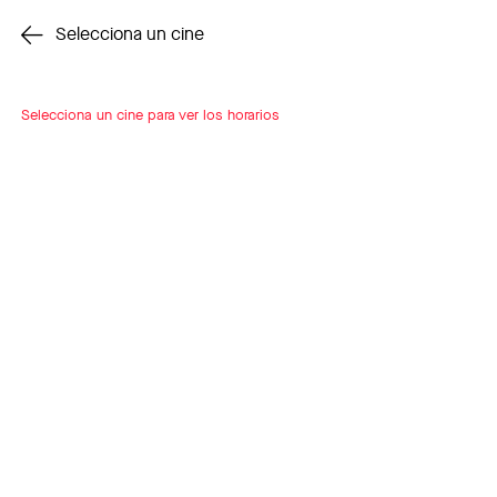
Cambiar cine
Selecciona un cine
Selecciona un cine para ver los horarios
INSCRÍBETE
A LOOP