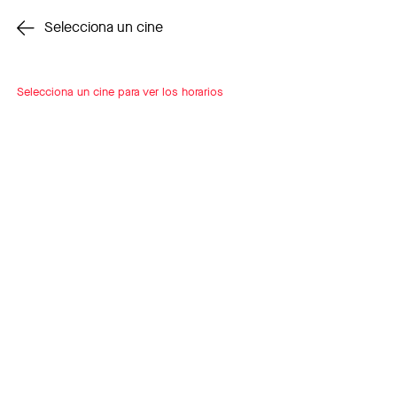
Cambiar cine
Selecciona un cine
Selecciona un cine para ver los horarios
INSCRÍBETE
A LOOP