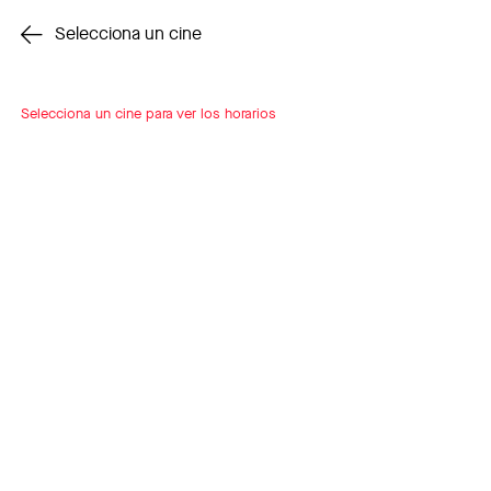
Cambiar cine
Selecciona un cine
Selecciona un cine para ver los horarios
INSCRÍBETE
A LOOP