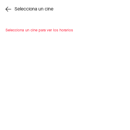
Cambiar cine
Selecciona un cine
Selecciona un cine para ver los horarios
INSCRÍBETE
A LOOP