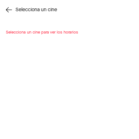
Cambiar cine
Selecciona un cine
Selecciona un cine para ver los horarios
INSCRÍBETE
A LOOP