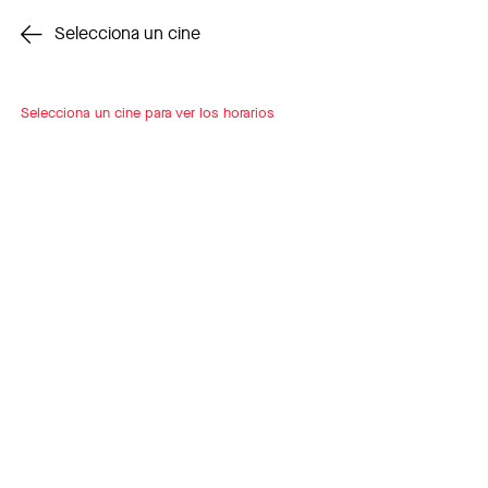
Cambiar cine
Selecciona un cine
Selecciona un cine para ver los horarios
INSCRÍBETE
A LOOP