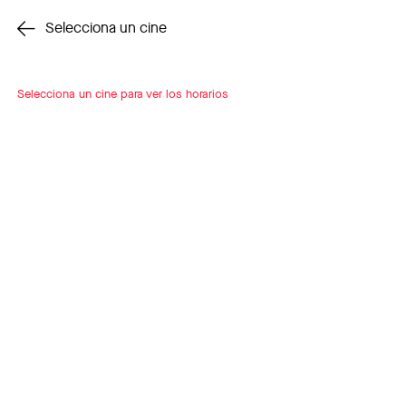
Cambiar cine
Selecciona un cine
Selecciona un cine para ver los horarios
INSCRÍBETE
A LOOP