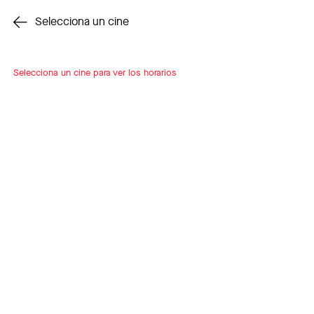
Cambiar cine
Selecciona un cine
Selecciona un cine para ver los horarios
INSCRÍBETE
A LOOP