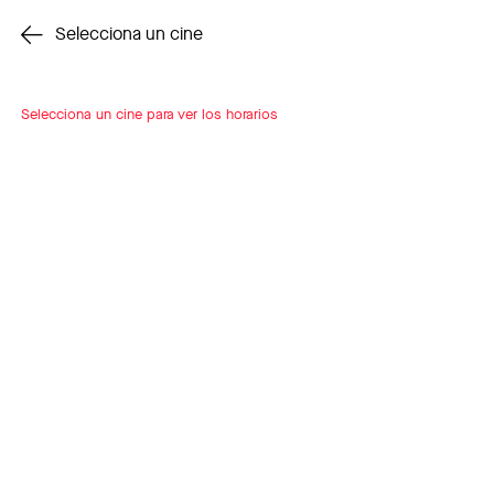
Cambiar cine
Selecciona un cine
Selecciona un cine para ver los horarios
INSCRÍBETE
A LOOP