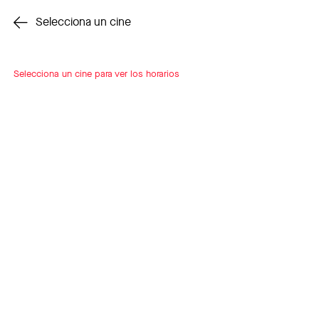
Cambiar cine
Selecciona un cine
Selecciona un cine para ver los horarios
INSCRÍBETE
A LOOP