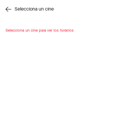
Cambiar cine
Selecciona un cine
Selecciona un cine para ver los horarios
INSCRÍBETE
A LOOP