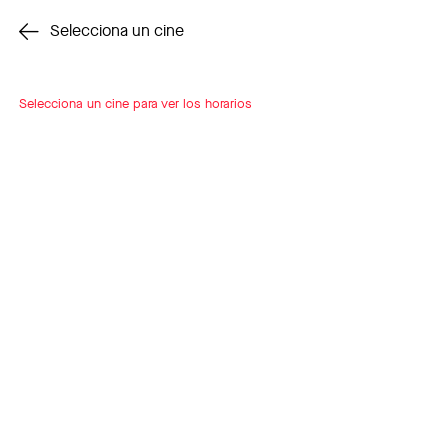
Cambiar cine
Selecciona un cine
Selecciona un cine para ver los horarios
INSCRÍBETE
A LOOP