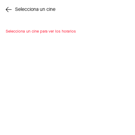
Cambiar cine
Selecciona un cine
Selecciona un cine para ver los horarios
INSCRÍBETE
A LOOP