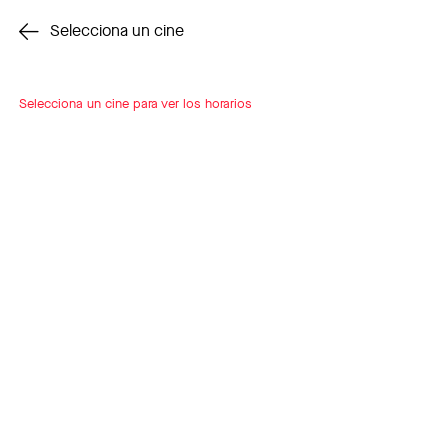
Cambiar cine
Selecciona un cine
Selecciona un cine para ver los horarios
INSCRÍBETE
A LOOP