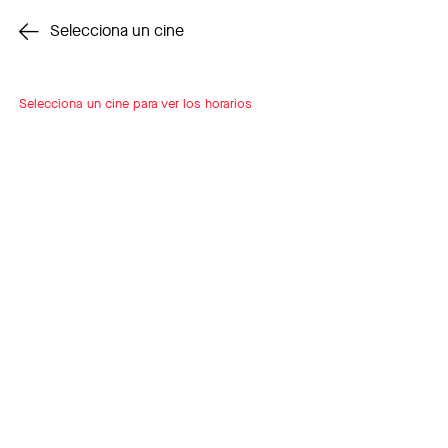
Cambiar cine
Selecciona un cine
Selecciona un cine para ver los horarios
INSCRÍBETE
A LOOP